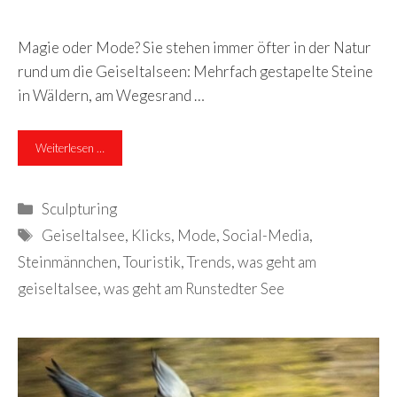
Magie oder Mode? Sie stehen immer öfter in der Natur
rund um die Geiseltalseen: Mehrfach gestapelte Steine
in Wäldern, am Wegesrand …
Weiterlesen …
Kategorien
Sculpturing
Schlagwörter
Geiseltalsee
,
Klicks
,
Mode
,
Social-Media
,
Steinmännchen
,
Touristik
,
Trends
,
was geht am
geiseltalsee
,
was geht am Runstedter See