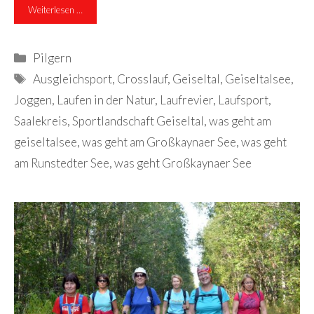
Weiterlesen …
Kategorien
Pilgern
Schlagwörter
Ausgleichsport
,
Crosslauf
,
Geiseltal
,
Geiseltalsee
,
Joggen
,
Laufen in der Natur
,
Laufrevier
,
Laufsport
,
Saalekreis
,
Sportlandschaft Geiseltal
,
was geht am
geiseltalsee
,
was geht am Großkaynaer See
,
was geht
am Runstedter See
,
was geht Großkaynaer See