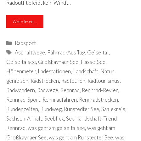
Radoutfit bleibt kein Wind …
Weiterlesen …
Kategorien
Radsport
Schlagwörter
Asphaltwege
,
Fahrrad-Ausflug
,
Geiseltal
,
Geiseltalsee
,
Großkaynaer See
,
Hasse-See
,
Höhenmeter
,
Ladestationen
,
Landschaft
,
Natur
genießen
,
Radstrecken
,
Radtouren
,
Radtourismus
,
Radwandern
,
Radwege
,
Rennrad
,
Rennrad-Revier
,
Rennrad-Sport
,
Rennradfahren
,
Rennradstrecken
,
Rundenzeiten
,
Rundweg
,
Runstedter See
,
Saalekreis
,
Sachsen-Anhalt
,
Seeblick
,
Seenlandschaft
,
Trend
Rennrad
,
was geht am geiseltalsee
,
was geht am
Großkaynaer See
,
was geht am Runstedter See
,
was