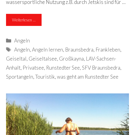
wassersportliche Nutzung z.B. durch Jetskis sind für …
Weiterlesen …
Kategorien
Angeln
Schlagwörter
Angeln
,
Angeln lernen
,
Braunsbedra
,
Frankleben
,
Geiseltal
,
Geiseltalsee
,
Großkayna
,
LAV-Sachsen-
Anhalt
,
Privatsee
,
Runstedter See
,
SFV Braunsbedra
,
Sportangeln
,
Touristik
,
was geht am Runstedter See