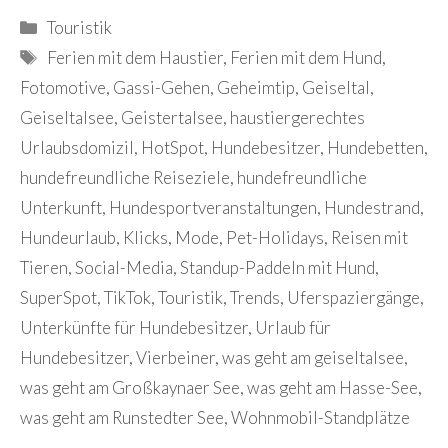
Kategorien
Touristik
Schlagwörter
Ferien mit dem Haustier
,
Ferien mit dem Hund
,
Fotomotive
,
Gassi-Gehen
,
Geheimtip
,
Geiseltal
,
Geiseltalsee
,
Geistertalsee
,
haustiergerechtes
Urlaubsdomizil
,
HotSpot
,
Hundebesitzer
,
Hundebetten
,
hundefreundliche Reiseziele
,
hundefreundliche
Unterkunft
,
Hundesportveranstaltungen
,
Hundestrand
,
Hundeurlaub
,
Klicks
,
Mode
,
Pet-Holidays
,
Reisen mit
Tieren
,
Social-Media
,
Standup-Paddeln mit Hund
,
SuperSpot
,
TikTok
,
Touristik
,
Trends
,
Uferspaziergänge
,
Unterkünfte für Hundebesitzer
,
Urlaub für
Hundebesitzer
,
Vierbeiner
,
was geht am geiseltalsee
,
was geht am Großkaynaer See
,
was geht am Hasse-See
,
was geht am Runstedter See
,
Wohnmobil-Standplätze