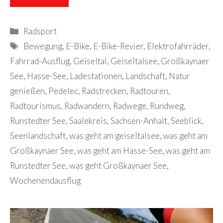
Kategorien
Radsport
Schlagwörter
Bewegung
,
E-Bike
,
E-Bike-Revier
,
Elektrofahrräder
,
Fahrrad-Ausflug
,
Geiseltal
,
Geiseltalsee
,
Großkaynaer
See
,
Hasse-See
,
Ladestationen
,
Landschaft
,
Natur
genießen
,
Pedelec
,
Radstrecken
,
Radtouren
,
Radtourismus
,
Radwandern
,
Radwege
,
Rundweg
,
Runstedter See
,
Saalekreis
,
Sachsen-Anhalt
,
Seeblick
,
Seenlandschaft
,
was geht am geiseltalsee
,
was geht am
Großkaynaer See
,
was geht am Hasse-See
,
was geht am
Runstedter See
,
was geht Großkaynaer See
,
Wochenendausflug