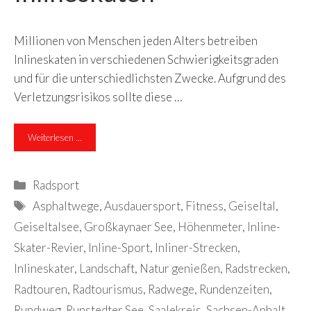
Millionen von Menschen jeden Alters betreiben
Inlineskaten in verschiedenen Schwierigkeitsgraden
und für die unterschiedlichsten Zwecke. Aufgrund des
Verletzungsrisikos sollte diese …
Weiterlesen …
Kategorien
Radsport
Schlagwörter
Asphaltwege
,
Ausdauersport
,
Fitness
,
Geiseltal
,
Geiseltalsee
,
Großkaynaer See
,
Höhenmeter
,
Inline-
Skater-Revier
,
Inline-Sport
,
Inliner-Strecken
,
Inlineskater
,
Landschaft
,
Natur genießen
,
Radstrecken
,
Radtouren
,
Radtourismus
,
Radwege
,
Rundenzeiten
,
Rundweg
,
Runstedter See
,
Saalekreis
,
Sachsen-Anhalt
,