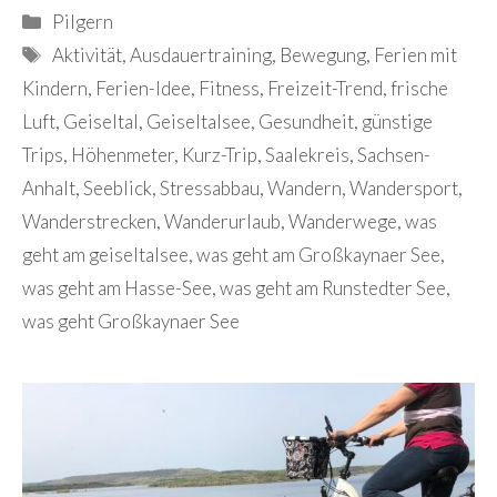
Kategorien
Pilgern
Schlagwörter
Aktivität
,
Ausdauertraining
,
Bewegung
,
Ferien mit
Kindern
,
Ferien-Idee
,
Fitness
,
Freizeit-Trend
,
frische
Luft
,
Geiseltal
,
Geiseltalsee
,
Gesundheit
,
günstige
Trips
,
Höhenmeter
,
Kurz-Trip
,
Saalekreis
,
Sachsen-
Anhalt
,
Seeblick
,
Stressabbau
,
Wandern
,
Wandersport
,
Wanderstrecken
,
Wanderurlaub
,
Wanderwege
,
was
geht am geiseltalsee
,
was geht am Großkaynaer See
,
was geht am Hasse-See
,
was geht am Runstedter See
,
was geht Großkaynaer See