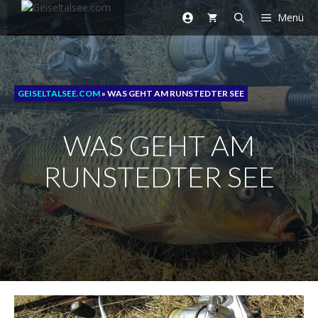
Zum
Menü
Inhalt
springen
GEISELTALSEE.COM
»
WAS GEHT AM RUNSTEDTER SEE
WAS GEHT AM
RUNSTEDTER SEE