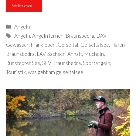
Weiterlesen …
Kategorien
Angeln
Schlagwörter
Angeln
,
Angeln lernen
,
Braunsbedra
,
DAV-
Gewässer
,
Frankleben
,
Geiseltal
,
Geiseltalsee
,
Hafen
Braunsbedra
,
LAV-Sachsen-Anhalt
,
Mücheln
,
Runstedter See
,
SFV Braunsbedra
,
Sportangeln
,
Touristik
,
was geht am geiseltalsee