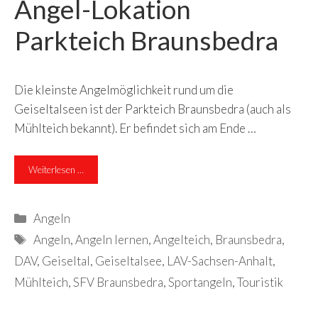
Angel-Lokation
Parkteich Braunsbedra
Die kleinste Angelmöglichkeit rund um die
Geiseltalseen ist der Parkteich Braunsbedra (auch als
Mühlteich bekannt). Er befindet sich am Ende …
Weiterlesen …
Kategorien
Angeln
Schlagwörter
Angeln
,
Angeln lernen
,
Angelteich
,
Braunsbedra
,
DAV
,
Geiseltal
,
Geiseltalsee
,
LAV-Sachsen-Anhalt
,
Mühlteich
,
SFV Braunsbedra
,
Sportangeln
,
Touristik