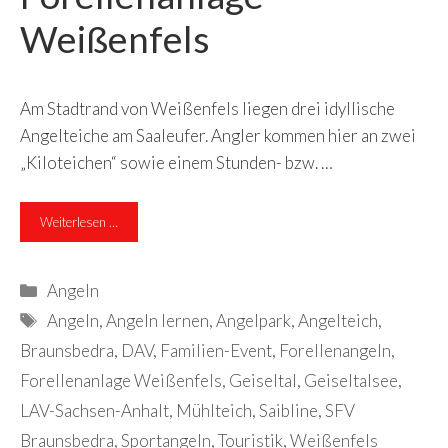
Weißenfels
Am Stadtrand von Weißenfels liegen drei idyllische
Angelteiche am Saaleufer. Angler kommen hier an zwei
„Kiloteichen“ sowie einem Stunden- bzw. …
Weiterlesen …
Kategorien
Angeln
Schlagwörter
Angeln
,
Angeln lernen
,
Angelpark
,
Angelteich
,
Braunsbedra
,
DAV
,
Familien-Event
,
Forellenangeln
,
Forellenanlage Weißenfels
,
Geiseltal
,
Geiseltalsee
,
LAV-Sachsen-Anhalt
,
Mühlteich
,
Saibline
,
SFV
Braunsbedra
,
Sportangeln
,
Touristik
,
Weißenfels