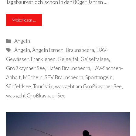
Tagebaurestloch schon in den 80ger Jahren …
Weiterlesen …
Kategorien
Angeln
Schlagwörter
Angeln
,
Angeln lernen
,
Braunsbedra
,
DAV-
Gewässer
,
Frankleben
,
Geiseltal
,
Geiseltalsee
,
Großkaynaer See
,
Hafen Braunsbedra
,
LAV-Sachsen-
Anhalt
,
Mücheln
,
SFV Braunsbedra
,
Sportangeln
,
Südfeldsee
,
Touristik
,
was geht am Großkaynaer See
,
was geht Großkaynaer See