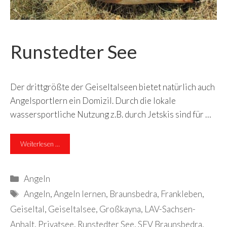
Runstedter See
Der drittgrößte der Geiseltalseen bietet natürlich auch
Angelsportlern ein Domizil. Durch die lokale
wassersportliche Nutzung z.B. durch Jetskis sind für …
Weiterlesen …
Kategorien
Angeln
Schlagwörter
Angeln
,
Angeln lernen
,
Braunsbedra
,
Frankleben
,
Geiseltal
,
Geiseltalsee
,
Großkayna
,
LAV-Sachsen-
Anhalt
,
Privatsee
,
Runstedter See
,
SFV Braunsbedra
,