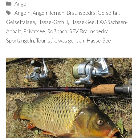
Kategorien
Angeln
Schlagwörter
Angeln
,
Angeln lernen
,
Braunsbedra
,
Geiseltal
,
Geiseltalsee
,
Hasse-GmbH
,
Hasse-See
,
LAV-Sachsen-
Anhalt
,
Privatsee
,
Roßbach
,
SFV Braunsbedra
,
Sportangeln
,
Touristik
,
was geht am Hasse-See