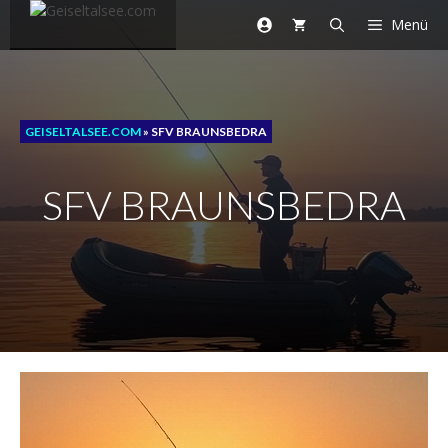
Zum
Menü
Inhalt
springen
GEISELTALSEE.COM
»
SFV BRAUNSBEDRA
SFV BRAUNSBEDRA