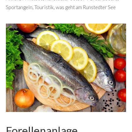
Sportangeln
,
Touristik
,
was geht am Runstedter See
Forellenanlage