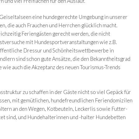
 und viel Freiflächen für den Auslauf.
 Geiseltalseen eine hundegerechte Umgebung in unserer
en, die auch Frauchen und Herrchen glücklich macht.
ichzeitig Feriengästen gerecht werden, die nicht
estversuche mit Hundesportveranstaltungen wie z.B.
ffentliche Dressur und Schönheitswettbewerbe in
ndlern sind schon gute Ansätze, die den Bekanntheitsgrad
e wie auch die Akzeptanz des neuen Tourismus-Trends
struktur zu schaffen in der Gäste nicht so viel Gepäck für
ssen, mit gemütlichen, hundefreundlichen Feriendomizilen
ltern an den Wegen, Kotbeuteln, Leckerlis sowie Futter-
et sind, und Hundehalterinnen und -halter Hundebetten