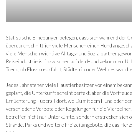
Statistische Erhebungen belegen, dass sich während der 
überdurchschnittlich viele Menschen einen Hund angeschaf
viele Menschen wichtige Alltags- und Sozialpartner geword
Reiseindustrie ist inzwischen auf den Hund gekommen. Url
Trend, ob Flusskreuzfahrt, Städtetrip oder Wellnesswoch
Jedes Jahr stehen viele Haustierbesitzer vor einem bekan
geplant, die Unterkunft scheint perfekt, aber die Vorfreud
Ernüchterung – überall dort, wo Du mit dem Hund oder der
verschiedene Verbote oder Regelungen für die Vierbeiner
betreffen nicht nur Unterkünfte, sondern erstrecken sich of
Strände, Parks und weitere Freizeitangebote, die das Herz