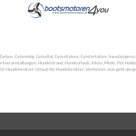
-Gehen
,
Geheimtip
,
Geiseltal
,
Geiseltalsee
,
Geistertalsee
,
haustiergerec
rtveranstaltungen
,
Hundestrand
,
Hundeurlaub
,
Klicks
,
Mode
,
Pet-Holid
für Hundebesitzer
,
Urlaub für Hundebesitzer
,
Vierbeiner
,
was geht am ge