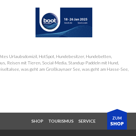
htes Urlaubsdomizil
,
HotSpot
,
Hundebesitzer
,
Hundebetten
,
ays
,
Reisen mit Tieren
,
Social-Media
,
Standup-Paddeln mit Hund
,
iseltalsee
,
was geht am Großkaynaer See
,
was geht am Hasse-See
,
ZUM
SHOP
TOURISMUS
SERVICE
SHOP