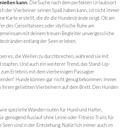
nießen kann.
Die Suche nach dem perfekten Urlaubsort
ch der Vierbeiner seinen Spaß haben kann, ist nicht immer
ine Karte erstellt, die dir die Hundestrände zeigt. Ob am
er des Geiseltalsees oder idyllische Ruhe am
gemeinsam mit deinem treuen Begleiter unvergessliche
estränden entlang der Seen erleben.
en es, die Wellen zu durchbrechen, während sie mit
 stapfen. Und auch ein weiterer Trend, das Stand-Up-
e zum Erlebnis mit dem vierbeinigen Passagier
rfenden“ Hunde können gar nicht genug bekommen. Immer
 ihrem geliebten Vierbeinern auf dem Brett. Den Hunden
wie spezielle Wanderrouten für Hund und Halter,
für genügend Auslauf ohne Leine oder Fitness-Trails für
Seen sind in der Entstehung. Natürlich immer auch im