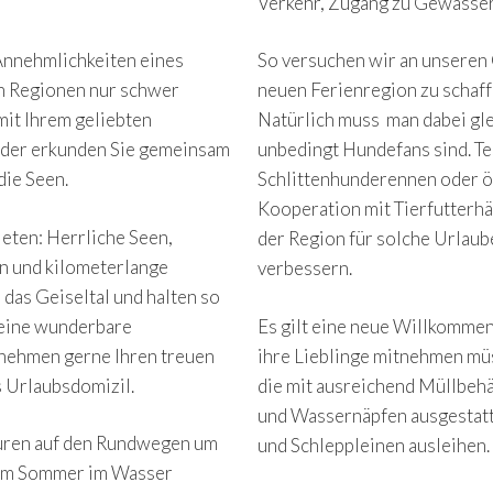
Verkehr, Zugang zu Gewässern
Annehmlichkeiten eines
So versuchen wir an unseren
en Regionen nur schwer
neuen Ferienregion zu schaff
mit Ihrem geliebten
Natürlich muss man dabei gle
oder erkunden Sie gemeinsam
unbedingt Hundefans sind. T
die Seen.
Schlittenhunderennen oder ö
Kooperation mit Tierfutterhä
eten: Herrliche Seen,
der Region für solche Urlaub
n und kilometerlange
verbessern.
das Geiseltal und halten so
 eine wunderbare
Es gilt eine neue Willkommens
 nehmen gerne Ihren treuen
ihre Lieblinge mitnehmen mü
s Urlaubsdomizil.
die mit ausreichend Müllbehä
und Wassernäpfen ausgestatt
ouren auf den Rundwegen um
und Schleppleinen ausleihen.
d im Sommer im Wasser