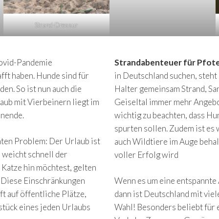
Strand-Dressur
Covid-Pandemie
Strandabenteuer für Pfot
ft haben. Hunde sind für
in Deutschland suchen, steh
en. So ist nun auch die
Halter gemeinsam Strand, Sa
aub mit Vierbeinern liegt im
Geiseltal immer mehr Angebote
enende.
wichtig zu beachten, dass Hu
spurten sollen. Zudem ist es
nten Problem: Der Urlaub ist
auch Wildtiere im Auge behal
e weicht schnell der
voller Erfolg wird
 Katze hin möchtest, gelten
. Diese Einschränkungen
Wenn es um eine entspannte 
t auf öffentliche Plätze,
dann ist Deutschland mit vie
stück eines jeden Urlaubs
Wahl! Besonders beliebt für 