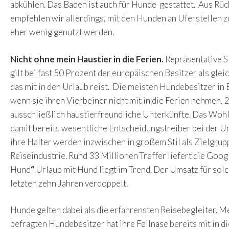
abkühlen. Das Baden ist auch für Hunde gestattet. Aus Rüc
empfehlen wir allerdings, mit den Hunden an Uferstellen 
eher wenig genutzt werden.
Nicht ohne mein Haustier in die Ferien.
Repräsentative S
gilt bei fast 50 Prozent der europäischen Besitzer als gle
das mit in den Urlaub reist. Die meisten Hundebesitzer in
wenn sie ihren Vierbeiner nicht mit in die Ferien nehmen.
ausschließlich haustierfreundliche Unterkünfte. Das Wohl
damit bereits wesentliche Entscheidungstreiber bei der 
ihre Halter werden inzwischen in großem Stil als Zielgru
Reiseindustrie. Rund 33 Millionen Treffer liefert die Goo
Hund
“
.Urlaub mit Hund liegt im Trend. Der Umsatz für solc
letzten zehn Jahren verdoppelt.
Hunde gelten dabei als die erfahrensten Reisebegleiter. Meh
befragten Hundebesitzer hat ihre Fellnase bereits mit in 