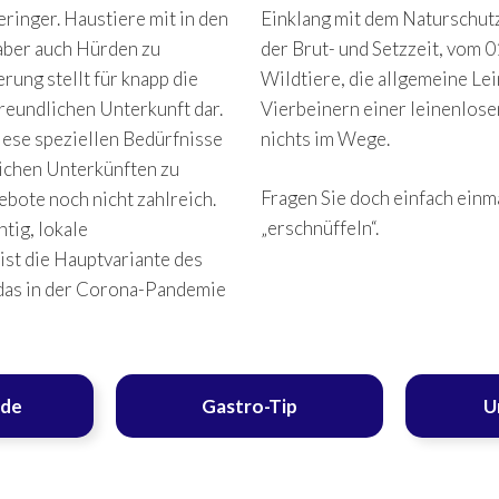
eringer. Haustiere mit in den
Einklang mit dem Naturschutz
 aber auch Hürden zu
der Brut- und Setzzeit, vom 01
rung stellt für knapp die
Wildtiere, die allgemeine Lei
reundlichen Unterkunft dar.
Vierbeinern einer leinenlos
diese speziellen Bedürfnisse
nichts im Wege.
lichen Unterkünften zu
Fragen Sie doch einfach einmal
ebote noch nicht zahlreich.
„erschnüffeln“.
tig, lokale
ist die Hauptvariante des
 das in der Corona-Pandemie
nde
Gastro-Tip
U