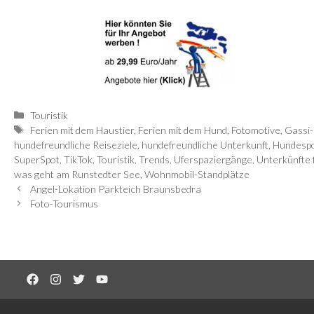
Kategorien
Touristik
Schlagwörter
Ferien mit dem Haustier
,
Ferien mit dem Hund
,
Fotomotive
,
Gassi
hundefreundliche Reiseziele
,
hundefreundliche Unterkunft
,
Hundespo
SuperSpot
,
TikTok
,
Touristik
,
Trends
,
Uferspaziergänge
,
Unterkünfte 
was geht am Runstedter See
,
Wohnmobil-Standplätze
Angel-Lokation Parkteich Braunsbedra
Foto-Tourismus