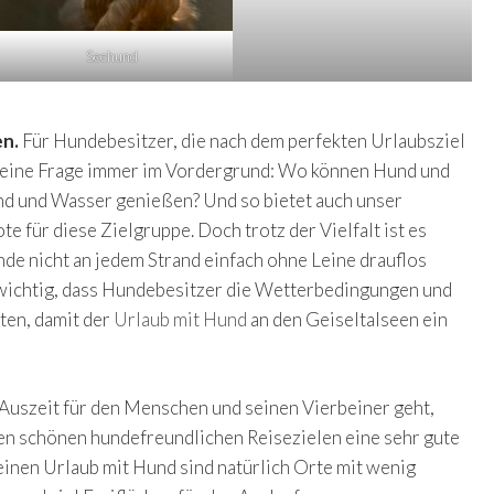
Seehund
en.
Für Hundebesitzer, die nach dem perfekten Urlaubsziel
t eine Frage immer im Vordergrund: Wo können Hund und
nd und Wasser genießen? Und so bietet auch unser
 für diese Zielgruppe. Doch trotz der Vielfalt ist es
nde nicht an jedem Strand einfach ohne Leine drauflos
 wichtig, dass Hundebesitzer die Wetterbedingungen und
ten, damit der
Urlaub mit Hund
an den Geiseltalseen ein
Auszeit für den Menschen und seinen Vierbeiner geht,
len schönen hundefreundlichen Reisezielen eine sehr gute
einen Urlaub mit Hund sind natürlich Orte mit wenig