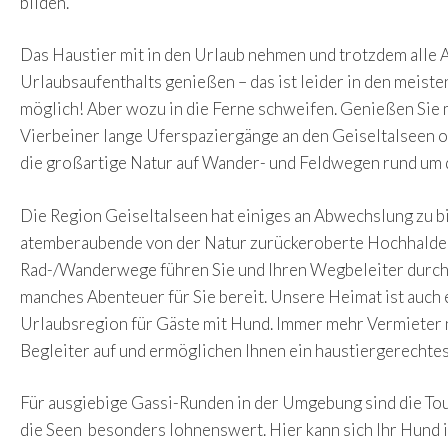
bilden.
Das Haustier mit in den Urlaub nehmen und trotzdem alle 
Urlaubsaufenthalts genießen – das ist leider in den meist
möglich! Aber wozu in die Ferne schweifen. Genießen Sie 
Vierbeiner lange Uferspaziergänge an den Geiseltalseen 
die großartige Natur auf Wander- und Feldwegen rund um 
Die Region Geiseltalseen hat einiges an Abwechslung zu bi
atemberaubende von der Natur zurückeroberte Hochhalde
Rad-/Wanderwege führen Sie und Ihren Wegbeleiter durch 
manches Abenteuer für Sie bereit. Unsere Heimat ist auch
Urlaubsregion für Gäste mit Hund. Immer mehr Vermieter
Begleiter auf und ermöglichen Ihnen ein haustiergerechte
Für ausgiebige Gassi-Runden in der Umgebung sind die T
die Seen besonders lohnenswert. Hier kann sich Ihr Hun