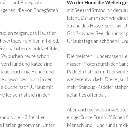
ksicht auf Badegäste
Wo der Hund die Wellen ge
zu gehen, die von Badegästen
mit See und Strand, an dem au
leicht. Darum haben wir dir e
Strand des Hasse-Sees, am Uf
tudien zeigen, das Haustier
Großkaynaer See, du kannst 
ichwertiges Familienmitglied,
Urlaubstage an schönen Hund
 Europa haben Schuldgefühle,
 25% buchen heute schon
Die meisten Hunderassen lieb
 von Hund und Katze sind
nassen Pfoten durch den Sand
Urlaubsbuchung. Hunde und
Paddeln hat sich mittlerweil
ppe umworben, auch in der
weiterentwickelt. Diese „su
gle-Suche nach „Urlaub mit
mehr Standup-Paddler stehen
he Reisen hat sich in den
gefällt es offenbar.
Aber auch Service-Angebote 
r als die Hälfte aller
eingezäunte Freilaufflächen 
die Ferien genommen. Unter
Mensch und Hund rund um die 