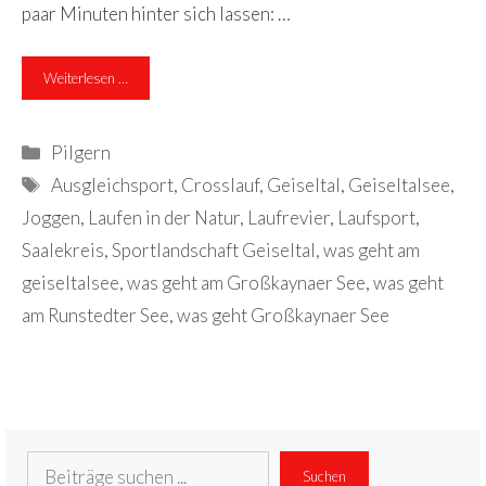
paar Minuten hinter sich lassen: …
Weiterlesen …
Kategorien
Pilgern
Schlagwörter
Ausgleichsport
,
Crosslauf
,
Geiseltal
,
Geiseltalsee
,
Joggen
,
Laufen in der Natur
,
Laufrevier
,
Laufsport
,
Saalekreis
,
Sportlandschaft Geiseltal
,
was geht am
geiseltalsee
,
was geht am Großkaynaer See
,
was geht
am Runstedter See
,
was geht Großkaynaer See
Suchen
Suchen