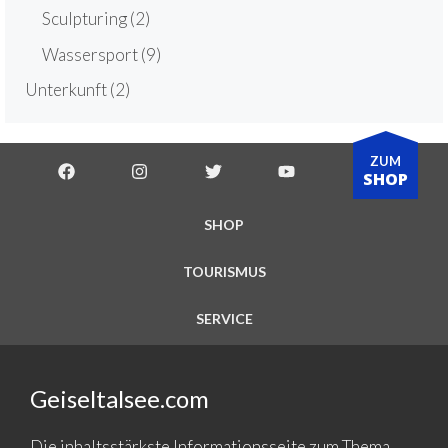
Sculpturing
(2)
Wassersport
(9)
Unterkunft
(2)
ZUM
SHOP
SHOP
TOURISMUS
SERVICE
Geiseltalsee.com
Die inhaltsstärkste Informationsseite zum Thema