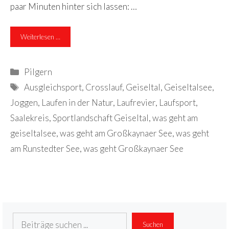
paar Minuten hinter sich lassen: …
Weiterlesen …
Kategorien
Pilgern
Schlagwörter
Ausgleichsport
,
Crosslauf
,
Geiseltal
,
Geiseltalsee
,
Joggen
,
Laufen in der Natur
,
Laufrevier
,
Laufsport
,
Saalekreis
,
Sportlandschaft Geiseltal
,
was geht am
geiseltalsee
,
was geht am Großkaynaer See
,
was geht
am Runstedter See
,
was geht Großkaynaer See
Suchen
Suchen