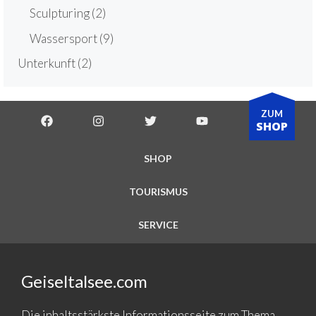
Sculpturing
(2)
Wassersport
(9)
Unterkunft
(2)
ZUM
SHOP
SHOP
TOURISMUS
SERVICE
Geiseltalsee.com
Die inhaltsstärkste Informationsseite zum Thema