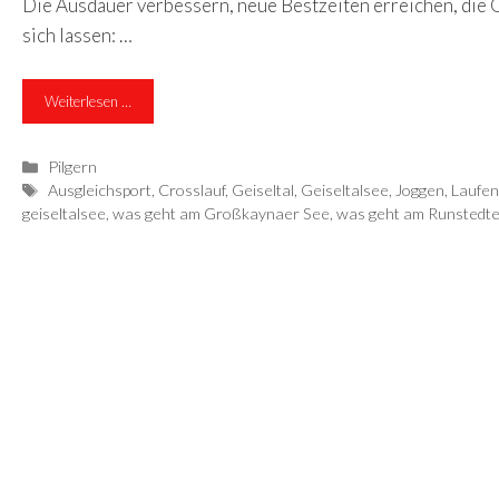
Die Ausdauer verbessern, neue Bestzeiten erreichen, die G
sich lassen: …
Weiterlesen …
Kategorien
Pilgern
Schlagwörter
Ausgleichsport
,
Crosslauf
,
Geiseltal
,
Geiseltalsee
,
Joggen
,
Laufen
geiseltalsee
,
was geht am Großkaynaer See
,
was geht am Runstedte