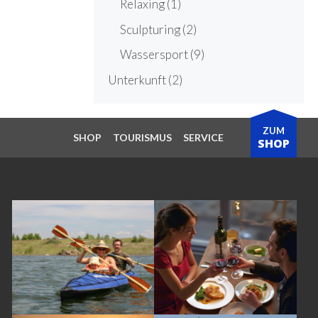
Relaxing
(1)
Sculpturing
(2)
Wassersport
(9)
Unterkunft
(2)
ZUM
SHOP
TOURISMUS
SERVICE
SHOP