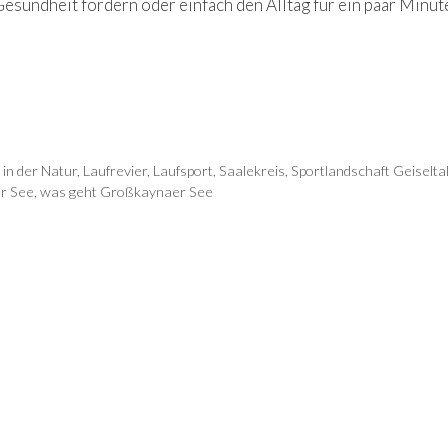
esundheit fördern oder einfach den Alltag für ein paar Minut
 in der Natur
,
Laufrevier
,
Laufsport
,
Saalekreis
,
Sportlandschaft Geiselta
r See
,
was geht Großkaynaer See