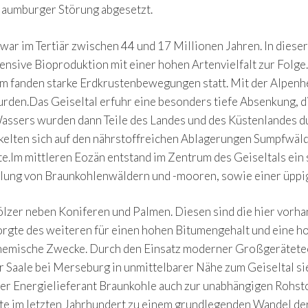
Naumburger Störung abgesetzt.
ar im Tertiär zwischen 44 und 17 Millionen Jahren. In dieser
ntensive Bioproduktion mit einer hohen Artenvielfalt zur Folg
um fanden starke Erdkrustenbewegungen statt. Mit der Alpe
urden.Das Geiseltal erfuhr eine besonders tiefe Absenkung, di
ssers wurden dann Teile des Landes und des Küstenlandes du
elten sich auf den nährstoffreichen Ablagerungen Sumpfwälde
fte.Im mittleren Eozän entstand im Zentrum des Geiseltals ei
klung von Braunkohlenwäldern und -mooren, sowie einer üppig
lzer neben Koniferen und Palmen. Diesen sind die hier vorha
sorgte des weiteren für einen hohen Bitumengehalt und eine h
bochemische Zwecke. Durch den Einsatz moderner Großgerätet
er Saale bei Merseburg in unmittelbarer Nähe zum Geiseltal 
der Energielieferant Braunkohle auch zur unabhängigen Rohst
rte im letzten Jahrhundert zu einem grundlegenden Wandel de