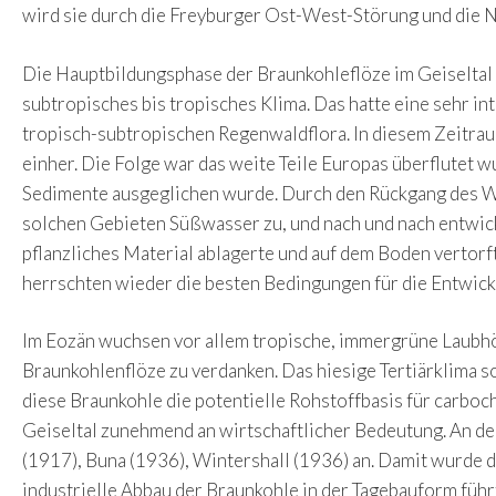
wird sie durch die Freyburger Ost-West-Störung und die 
Die Hauptbildungsphase der Braunkohleflöze im Geiseltal w
subtropisches bis tropisches Klima. Das hatte eine sehr i
tropisch-subtropischen Regenwaldflora. In diesem Zeitra
einher. Die Folge war das weite Teile Europas überflutet w
Sedimente ausgeglichen wurde. Durch den Rückgang des Wa
solchen Gebieten Süßwasser zu, und nach und nach entwick
pflanzliches Material ablagerte und auf dem Boden vertor
herrschten wieder die besten Bedingungen für die Entwic
Im Eozän wuchsen vor allem tropische, immergrüne Laubhö
Braunkohlenflöze zu verdanken. Das hiesige Tertiärklima 
diese Braunkohle die potentielle Rohstoffbasis für car
Geiseltal zunehmend an wirtschaftlicher Bedeutung. An d
(1917), Buna (1936), Wintershall (1936) an. Damit wurde 
industrielle Abbau der Braunkohle in der Tagebauform füh