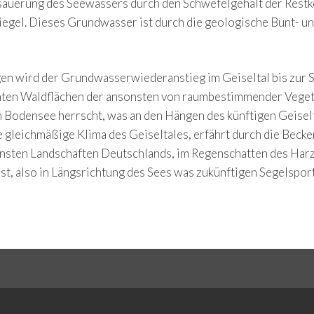
säuerung des Seewassers durch den Schwefelgehalt der Restkoh
egel. Dieses Grundwasser ist durch die geologische Bunt- und
n wird der Grundwasserwiederanstieg im Geiseltal bis zur S
anten Waldflächen der ansonsten von raumbestimmender Veget
m Bodensee herrscht, was an den Hängen des künftigen Geisel
gleichmäßige Klima des Geiseltales, erfährt durch die Becke
ensten Landschaften Deutschlands, im Regenschatten des Ha
t, also in Längsrichtung des Sees was zukünftigen Segelspo