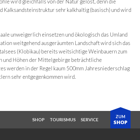
le wird gleichfalls von der Natur gelöst, denn die
 Kalksandsteinstruktur sehr kalkhaltig (basisch) und wird
aale unweigerlich einsetzen und ökologisch das Umland
ation weitgehend ausgeräumten Landschaft wird sich das
talsees (Klobikau) bereits weitsichtige Weinbauern zum
n und Höhen der Mittelgebirge beträchtliche
rzes werden in der Regel kaum 500mm Jahresniederschlag
rtlern sehr entgegenkommen wird.
ZUM
SHOP
TOURISMUS
SERVICE
SHOP