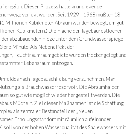
trieregion. Dieser Prozess hatte grundlegende
chienenwege verlegt wurden. Seit 1929 – 1968 mußten 18
941 Millionen Kubikmeter Abraum wurden bewegt, um gut
llionen Kubikmetern.) Die Fläche der Tagebaurestlöcher
fe der abzubauenden Flöze unter dem Grundwasserspiegel
m3 pro Minute. Als Nebeneffekt der
kungen, Feuchtraumraumgebiete wurden trockengelegt und
ngestammter Lebensraum entzogen.
es Umfeldes nach Tagebauschließung vorzunehmen. Man
d Nutzung als Brauchwasserreservoir. Die Abraumhalden
raum so gut wie möglich wieder hergestellt werden. Die
gebaus Mücheln. Ziel dieser Maßnahmen ist die Schaffung
mplex als zentraler Bestandteil der „Neuen
tsamen Erholungsstandort mit räumlich aufeinander
i soll von der hohen Wasserqualität des Saalewassers mit