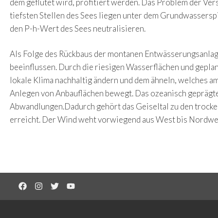
dem geflutet wird, profitiert werden. Das Problem der Ver
tiefsten Stellen des Sees liegen unter dem Grundwasserspi
den P-h-Wert des Sees neutralisieren.
Als Folge des Rückbaus der montanen Entwässerungsanlage
beeinflussen. Durch die riesigen Wasserflächen und gepl
lokale Klima nachhaltig ändern und dem ähneln, welches a
Anlegen von Anbauflächen bewegt. Das ozeanisch geprägte 
Abwandlungen.Dadurch gehört das Geiseltal zu den trock
erreicht. Der Wind weht vorwiegend aus West bis Nordwes