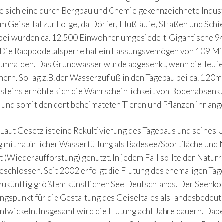
te sich eine durch Bergbau und Chemie gekennzeichnete Indus
im Geiseltal zur Folge, da Dörfer, Flußläufe, Straßen und S
abei wurden ca. 12.500 Einwohner umgesiedelt. Gigantische 
: Die Rappbodetalsperre hat ein Fassungsvemögen von 109 Mi
braumhalden. Das Grundwasser wurde abgesenkt, wenn die Teu
hern. So lag z.B. der Wasserzufluß in den Tagebau bei ca. 120
teins erhöhte sich die Wahrscheinlichkeit von Bodenabsen
, und somit den dort beheimateten Tieren und Pflanzen ihr a
. Laut Gesetz ist eine Rekultivierung des Tagebaus und sein
ng mit natürlicher Wasserfüllung als Badesee/Sportfläche un
 (Wiederaufforstung) genutzt. In jedem Fall sollte der Natur
geschlossen. Seit 2002 erfolgt die Flutung des ehemaligen Ta
 zukünftig größtem künstlichen See Deutschlands. Der Seenko
ngspunkt für die Gestaltung des Geiseltales als landesbedeu
wickeln. Insgesamt wird die Flutung acht Jahre dauern. Dabe