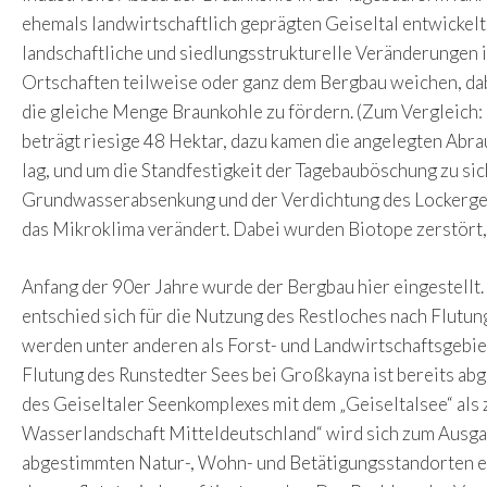
ehemals landwirtschaftlich geprägten Geiseltal entwickel
landschaftliche und siedlungsstrukturelle Veränderungen 
Ortschaften teilweise oder ganz dem Bergbau weichen, d
die gleiche Menge Braunkohle zu fördern. (Zum Vergleich
beträgt riesige 48 Hektar, dazu kamen die angelegten A
lag, und um die Standfestigkeit der Tagebauböschung zu sic
Grundwasserabsenkung und der Verdichtung des Lockerges
das Mikroklima verändert. Dabei wurden Biotope zerstört
Anfang der 90er Jahre wurde der Bergbau hier eingestellt
entschied sich für die Nutzung des Restloches nach Flutu
werden unter anderen als Forst- und Landwirtschaftsgebiet
Flutung des Runstedter Sees bei Großkayna ist bereits ab
des Geiseltaler Seenkomplexes mit dem „Geiseltalsee“ als
Wasserlandschaft Mitteldeutschland“ wird sich zum Ausga
abgestimmten Natur-, Wohn- und Betätigungsstandorten ent