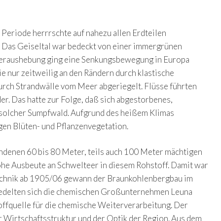
 Periode herrrschte auf nahezu allen Erdteilen
e. Das Geiseltal war bedeckt von einer immergrünen
nheraushebung ging eine Senkungsbewegung in Europa
e nur zeitweilig an den Rändern durch klastische
rch Strandwälle vom Meer abgeriegelt. Flüsse führten
r. Das hatte zur Folge, daß sich abgestorbenes,
n solcher Sumpfwald. Aufgrund des heißem Klimas
en Blüten- und Pflanzenvegetation.
ndenen 60 bis 80 Meter, teils auch 100 Meter mächtigen
ohe Ausbeute an Schwelteer in diesem Rohstoff. Damit war
echnik ab 1905/06 gewann der Braunkohlenbergbau im
siedelten sich die chemischen Großunternehmen Leuna
offquelle für die chemische Weiterverarbeitung. Der
r Wirtschaftsstruktur und der Optik der Region. Aus dem