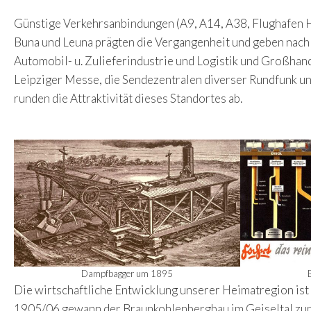
Günstige Verkehrsanbindungen (A9, A14, A38, Flughafen H
Buna und Leuna prägten die Vergangenheit und geben nach 
Automobil- u. Zulieferindustrie und Logistik und Großhand
Leipziger Messe, die Sendezentralen diverser Rundfunk un
runden die Attraktivität dieses Standortes ab.
Dampfbagger um 1895
Die wirtschaftliche Entwicklung unserer Heimatregion is
1905/06 gewann der Braunkohlenbergbau im Geiseltal zun