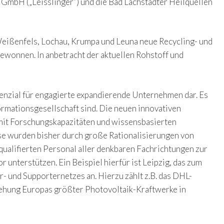
mbH („Leisslinger“) und die Bad Lachstädter Heilquellen
eißenfels, Lochau, Krumpa und Leuna neue Recycling- und
ewonnen. In anbetracht der aktuellen Rohstoff und
enzial für engagierte expandierende Unternehmen dar. Es
rmationsgesellschaft sind. Die neuen innovativen
 mit Forschungskapazitäten und wissensbasierten
e wurden bisher durch große Rationalisierungen von
qualifierten Personal aller denkbaren Fachrichtungen zur
nterstützen. Ein Beispiel hierfür ist Leipzig, das zum
- und Supporternetzes an. Hierzu zählt z.B. das DHL-
stehung Europas größter Photovoltaik-Kraftwerke in