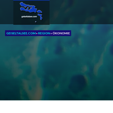
Zum
Inhalt
springen
GEISELTALSEE.COM
»
REGION
»
ÖKONOMIE