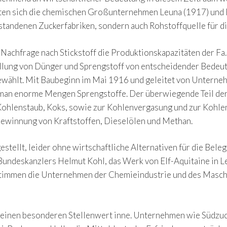
lten sich die chemischen Großunternehmen Leuna (1917) und B
standenen Zuckerfabriken, sondern auch Rohstoffquelle für 
Nachfrage nach Stickstoff die Produktionskapazitäten der Fa
tellung von Dünger und Sprengstoff von entscheidender Bede
ewählt. Mit Baubeginn im Mai 1916 und geleitet von Unterne
 man enorme Mengen Sprengstoffe. Der überwiegende Teil der
, Kohlenstaub, Koks, sowie zur Kohlenvergasung und zur Kohle
ewinnung von Kraftstoffen, Dieselölen und Methan.
estellt, leider ohne wirtschaftliche Alternativen für die Bel
undeskanzlers Helmut Kohl, das Werk von Elf-Aquitaine in L
stimmen die Unternehmen der Chemieindustrie und des Maschi
 einen besonderen Stellenwert inne. Unternehmen wie Südzuc