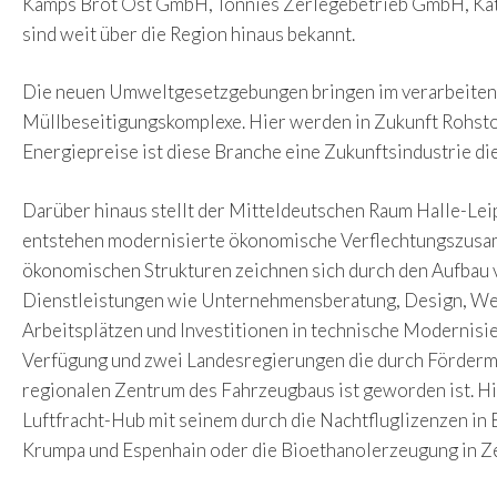
Kamps Brot Ost GmbH, Tönnies Zerlegebetrieb GmbH, Kati-
sind weit über die Region hinaus bekannt.
Die neuen Umweltgesetzgebungen bringen im verarbeitend
Müllbeseitigungskomplexe. Hier werden in Zukunft Rohstof
Energiepreise ist diese Branche eine Zukunftsindustrie die
Darüber hinaus stellt der Mitteldeutschen Raum Halle-Lei
entstehen modernisierte ökonomische Verflechtungszusamm
ökonomischen Strukturen zeichnen sich durch den Aufbau v
Dienstleistungen wie Unternehmensberatung, Design, Wer
Arbeitsplätzen und Investitionen in technische Modernisie
Verfügung und zwei Landesregierungen die durch Fördermaßn
regionalen Zentrum des Fahrzeugbaus ist geworden ist. Hie
Luftfracht-Hub mit seinem durch die Nachtfluglizenzen in
Krumpa und Espenhain oder die Bioethanolerzeugung in Ze