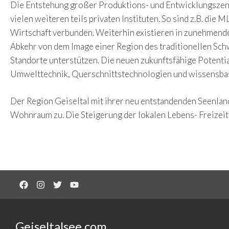
Die Entstehung großer Produktions- und Entwicklungszentr
vielen weiteren teils privaten Instituten. So sind z.B. di
Wirtschaft verbunden. Weiterhin existieren in zunehmende
Abkehr von dem Image einer Region des traditionellen Sc
Standorte unterstützen. Die neuen zukunftsfähige Potenti
Umwelttechnik, Querschnittstechnologien und wissensbas
Der Region Geiseltal mit ihrer neu entstandenden Seenla
Wohnraum zu. Die Steigerung der lokalen Lebens- Freizeit
Geiseltalsee.com