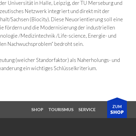
er Universität in Halle, Leipzig, der TU Merseburg und
azeutisches Netzwerk integriert und direkt mit der
alt/Sachsen (Biocity). Diese Neuorientierung soll eine
e fördern und die Modernisierung der industriellen
nologie /Medizintechnik /Life-science, Energie- und
len Nachwuchsproblem“ bedroht sein.
eutung (weicher Standorfaktor) als Naherholungs- und
anderung ein wichtiges Schlüsselkriterium.
ZUM
SHOP
TOURISMUS
SERVICE
SHOP