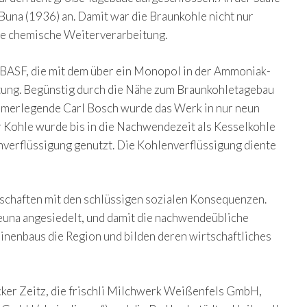
una (1936) an. Damit war die Braunkohle nicht nur
die chemische Weiterverarbeitung.
.BASF, die mit dem über ein Monopol in der Ammoniak-
utung. Begünstig durch die Nähe zum Braunkohletagebau
hmerlegende Carl Bosch wurde das Werk in nur neun
 Kohle wurde bis in die Nachwendezeit als Kesselkohle
nverflüssigung genutzt. Die Kohlenverflüssigung diente
egschaften mit den schlüssigen sozialen Konsequenzen.
euna angesiedelt, und damit die nachwendeübliche
nenbaus die Region und bilden deren wirtschaftliches
ker Zeitz, die frischli Milchwerk Weißenfels GmbH,