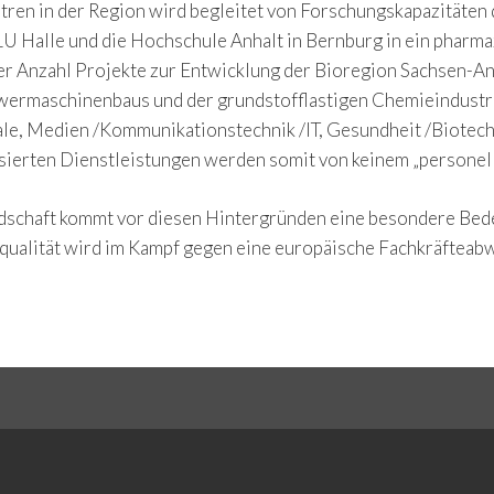
en in der Region wird begleitet von Forschungskapazitäten d
e MLU Halle und die Hochschule Anhalt in Bernburg in ein pharm
r Anzahl Projekte zur Entwicklung der Bioregion Sachsen-Anh
hwermaschinenbaus und der grundstofflastigen Chemieindustri
ale, Medien /Kommunikationstechnik /IT, Gesundheit /Biotech
ierten Dienstleistungen werden somit von keinem „personel
ndschaft kommt vor diesen Hintergründen eine besondere Bed
qualität wird im Kampf gegen eine europäische Fachkräfteabw