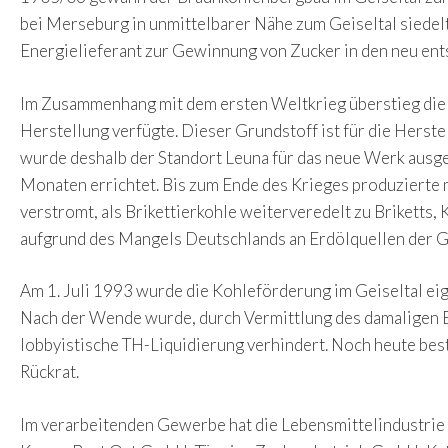
bei Merseburg in unmittelbarer Nähe zum Geiseltal siede
Energielieferant zur Gewinnung von Zucker in den neu ent
Im Zusammenhang mit dem ersten Weltkrieg überstieg die 
Herstellung verfügte. Dieser Grundstoff ist für die Hers
wurde deshalb der Standort Leuna für das neue Werk ausg
Monaten errichtet. Bis zum Ende des Krieges produzierte
verstromt, als Brikettierkohle weiterveredelt zu Briketts
aufgrund des Mangels Deutschlands an Erdölquellen der G
Am 1. Juli 1993 wurde die Kohleförderung im Geiseltal eig
Nach der Wende wurde, durch Vermittlung des damaligen B
lobbyistische TH-Liquidierung verhindert. Noch heute be
Rückrat.
Im verarbeitenden Gewerbe hat die Lebensmittelindustrie