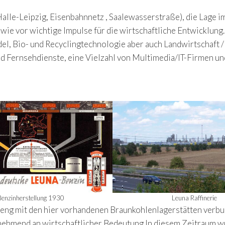
alle-Leipzig, Eisenbahnnetz , Saalewasserstraße), die Lage 
wie vor wichtige Impulse für die wirtschaftliche Entwicklung
el, Bio- und Recyclingtechnologie aber auch Landwirtschaft /
d Fernsehdienste, eine Vielzahl von Multimedia/IT-Firmen un
Benzinherstellung 1930
Leuna Raffinerie
t eng mit den hier vorhandenen Braunkohlenlagerstätten ver
ehmend an wirtschaftlicher Bedeutung In diesem Zeitraum wu