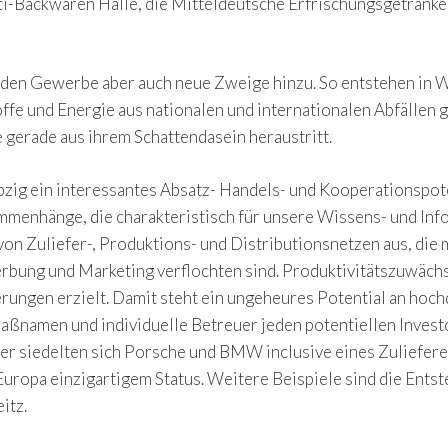
Backwaren Halle, die Mitteldeutsche Erfrischungsgetränke G
en Gewerbe aber auch neue Zweige hinzu. So entstehen in W
fe und Energie aus nationalen und internationalen Abfällen g
 gerade aus ihrem Schattendasein heraustritt.
pzig ein interessantes Absatz- Handels- und Kooperationspot
enhänge, die charakteristisch für unsere Wissens- und Info
on Zuliefer-, Produktions- und Distributionsnetzen aus, die
bung und Marketing verflochten sind. Produktivitätszuwächs
rungen erzielt. Damit steht ein ungeheures Potential an hoch
amen und individuelle Betreuer jeden potentiellen Investor u
r siedelten sich Porsche und BMW inclusive eines Zulieferer
 Europa einzigartigem Status. Weitere Beispiele sind die Ent
itz.