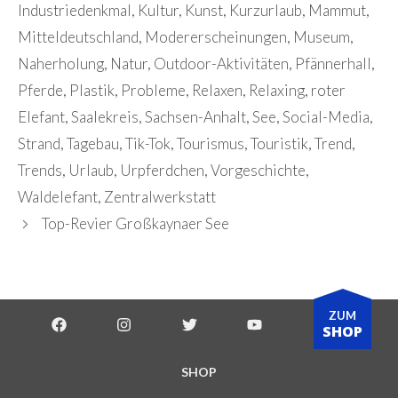
Industriedenkmal
,
Kultur
,
Kunst
,
Kurzurlaub
,
Mammut
,
Mitteldeutschland
,
Modererscheinungen
,
Museum
,
Naherholung
,
Natur
,
Outdoor-Aktivitäten
,
Pfännerhall
,
Pferde
,
Plastik
,
Probleme
,
Relaxen
,
Relaxing
,
roter
Elefant
,
Saalekreis
,
Sachsen-Anhalt
,
See
,
Social-Media
,
Strand
,
Tagebau
,
Tik-Tok
,
Tourismus
,
Touristik
,
Trend
,
Trends
,
Urlaub
,
Urpferdchen
,
Vorgeschichte
,
Waldelefant
,
Zentralwerkstatt
Top-Revier Großkaynaer See
ZUM
SHOP
SHOP