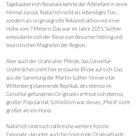
Tagebaubereich Neumark kehrte der Altelefant in seine
Heimat zurück. Natürlich nicht als lebendiges Tier,
sondern als originalgroße Rekonstruktion mit einer
Höhe vom 7 Metern. Das war im Jahre 2015. Seither
entwickelte sich der Riese zum Besucherliebling und
touristischen Magneten der Region.
Aber auch der Urahn aller Pferde, das Geiseltal-
Urpferdchen zieht hier erstaunte Blicke auf sich. Das
aus der Sammlung der Martin-Luther-Universität
Wittenberg stammende Replikat, des ebenso im
Geiseltal gefundenen Originales erfreut sich ebenso
großer Popularität. Schließlich war dieses „Pferd“ nicht
größer als ein Hund.
Natürlich sind noch zahlreiche weitere fossile
Exponate, darunter auch faszinierende Originalfunde