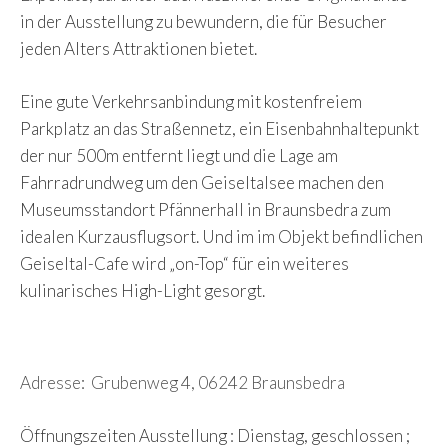
in der Ausstellung zu bewundern, die für Besucher
jeden Alters Attraktionen bietet.
Eine gute Verkehrsanbindung mit kostenfreiem
Parkplatz an das Straßennetz, ein Eisenbahnhaltepunkt
der nur 500m entfernt liegt und die Lage am
Fahrradrundweg um den Geiseltalsee machen den
Museumsstandort Pfännerhall in Braunsbedra zum
idealen Kurzausflugsort. Und im im Objekt befindlichen
Geiseltal-Cafe wird „on-Top“ für ein weiteres
kulinarisches High-Light gesorgt.
Adresse
:
Grubenweg 4, 06242 Braunsbedra
Öffnungszeiten Ausstellung : Dienstag, geschlossen ;