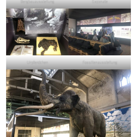
Bergbauausstellung
Exponate
Urpferdchen
Fossilienausstellung