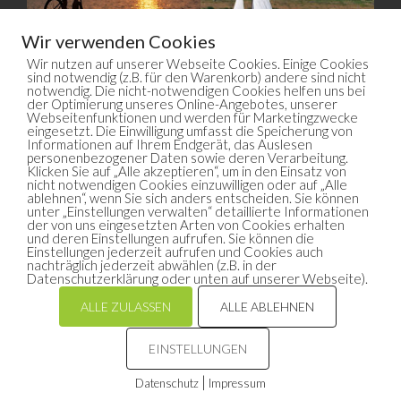
Wir verwenden Cookies
Wir nutzen auf unserer Webseite Cookies. Einige Cookies
sind notwendig (z.B. für den Warenkorb) andere sind nicht
notwendig. Die nicht-notwendigen Cookies helfen uns bei
der Optimierung unseres Online-Angebotes, unserer
Webseitenfunktionen und werden für Marketingzwecke
eingesetzt. Die Einwilligung umfasst die Speicherung von
Informationen auf Ihrem Endgerät, das Auslesen
personenbezogener Daten sowie deren Verarbeitung.
Klicken Sie auf „Alle akzeptieren“, um in den Einsatz von
nicht notwendigen Cookies einzuwilligen oder auf „Alle
ablehnen“, wenn Sie sich anders entscheiden. Sie können
unter „Einstellungen verwalten“ detaillierte Informationen
der von uns eingesetzten Arten von Cookies erhalten
© 2026
Geiseltalsee.com
| Alle Rechte vorbehalten
und deren Einstellungen aufrufen. Sie können die
Einstellungen jederzeit aufrufen und Cookies auch
Impressum
Datenschutz
Haftungsausschluss
nachträglich jederzeit abwählen (z.B. in der
Datenschutzerklärung oder unten auf unserer Webseite).
AGB
VERTRAG WIDERRUFEN
ALLE ZULASSEN
ALLE ABLEHNEN
EINSTELLUNGEN
Produkt zum Warenkorb hinzugefügt.
Vertrag widerrufen
Zur Kasse
|
Datenschutz
Impressum
0 Artikel -
0,00
€