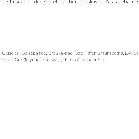
iseltalseen ist der Südfeldsee bei Großkayna. Als Tagebaure
n
,
Geiseltal
,
Geiseltalsee
,
Großkaynaer See
,
Hafen Braunsbedra
,
LAV-Sa
geht am Großkaynaer See
,
was geht Großkaynaer See