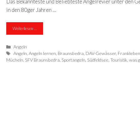
Das Bekannteste und Beliebteste Angelrevier unter den Ge
in den 80ger Jahren …
Weiterlesen …
Kategorien
Angeln
Schlagwörter
Angeln
,
Angeln lernen
,
Braunsbedra
,
DAV-Gewässer
,
Franklebe
Mücheln
,
SFV Braunsbedra
,
Sportangeln
,
Südfeldsee
,
Touristik
,
was 