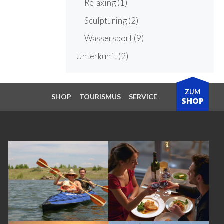
Relaxing
(1)
Sculpturing
(2)
Wassersport
(9)
Unterkunft
(2)
ZUM
SHOP
TOURISMUS
SERVICE
SHOP