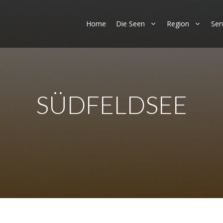
Home
Die Seen
Region
Ser
SÜDFELDSEE