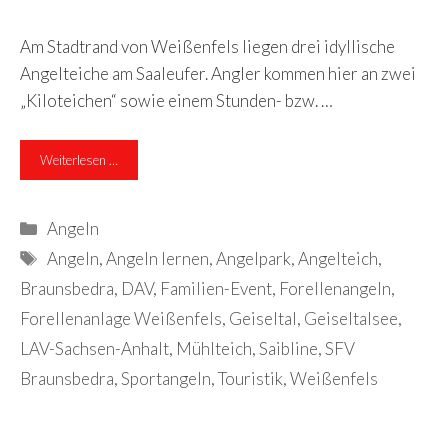
Am Stadtrand von Weißenfels liegen drei idyllische
Angelteiche am Saaleufer. Angler kommen hier an zwei
„Kiloteichen“ sowie einem Stunden- bzw. …
Weiterlesen …
Kategorien
Angeln
Schlagwörter
Angeln
,
Angeln lernen
,
Angelpark
,
Angelteich
,
Braunsbedra
,
DAV
,
Familien-Event
,
Forellenangeln
,
Forellenanlage Weißenfels
,
Geiseltal
,
Geiseltalsee
,
LAV-Sachsen-Anhalt
,
Mühlteich
,
Saibline
,
SFV
Braunsbedra
,
Sportangeln
,
Touristik
,
Weißenfels