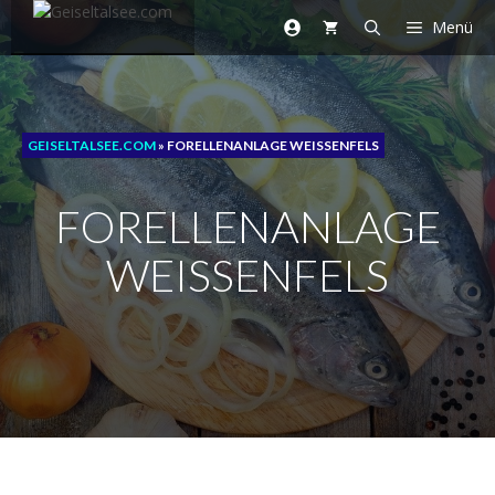
Zum
Menü
Inhalt
springen
GEISELTALSEE.COM
»
FORELLENANLAGE WEISSENFELS
FORELLENANLAGE
WEISSENFELS