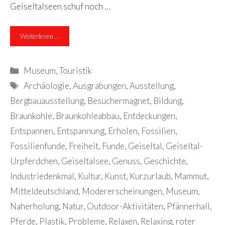
Geiseltalseen schuf noch …
Weiterlesen …
Kategorien
Museum
,
Touristik
Schlagwörter
Archäologie
,
Ausgrabungen
,
Ausstellung
,
Bergbauausstellung
,
Besuchermagnet
,
Bildung
,
Braunkohle
,
Braunkohleabbau
,
Entdeckungen
,
Entspannen
,
Entspannung
,
Erholen
,
Fossilien
,
Fossilienfunde
,
Freiheit
,
Funde
,
Geiseltal
,
Geiseltal-
Urpferdchen
,
Geiseltalsee
,
Genuss
,
Geschichte
,
Industriedenkmal
,
Kultur
,
Kunst
,
Kurzurlaub
,
Mammut
,
Mitteldeutschland
,
Modererscheinungen
,
Museum
,
Naherholung
,
Natur
,
Outdoor-Aktivitäten
,
Pfännerhall
,
Pferde
,
Plastik
,
Probleme
,
Relaxen
,
Relaxing
,
roter