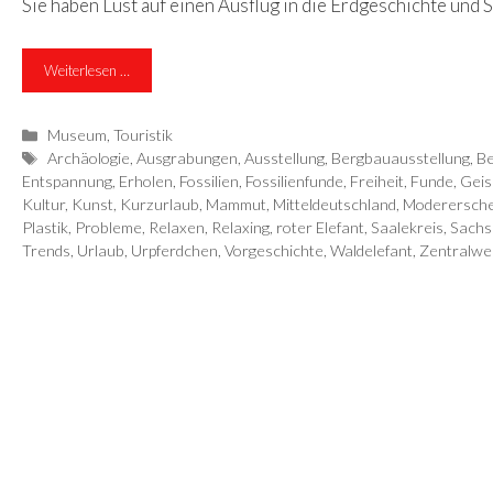
Sie haben Lust auf einen Ausflug in die Erdgeschichte und 
Weiterlesen …
Kategorien
Museum
,
Touristik
Schlagwörter
Archäologie
,
Ausgrabungen
,
Ausstellung
,
Bergbauausstellung
,
B
Entspannung
,
Erholen
,
Fossilien
,
Fossilienfunde
,
Freiheit
,
Funde
,
Geis
Kultur
,
Kunst
,
Kurzurlaub
,
Mammut
,
Mitteldeutschland
,
Moderersch
Plastik
,
Probleme
,
Relaxen
,
Relaxing
,
roter Elefant
,
Saalekreis
,
Sachs
Trends
,
Urlaub
,
Urpferdchen
,
Vorgeschichte
,
Waldelefant
,
Zentralwe