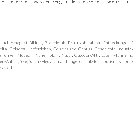
Sie interessiert, was der Bergbau der die Geiseltalseen schuf 
esuchermagnet
,
Bildung
,
Braunkohle
,
Braunkohleabbau
,
Entdeckungen
,
eltal
,
Geiseltal-Urpferdchen
,
Geiseltalsee
,
Genuss
,
Geschichte
,
Industr
einungen
,
Museum
,
Naherholung
,
Natur
,
Outdoor-Aktivitäten
,
Pfännerha
en-Anhalt
,
See
,
Social-Media
,
Strand
,
Tagebau
,
Tik-Tok
,
Tourismus
,
Touri
rkstatt