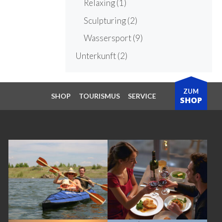
Relaxing
(1)
Sculpturing
(2)
Wassersport
(9)
Unterkunft
(2)
ZUM
SHOP
TOURISMUS
SERVICE
SHOP