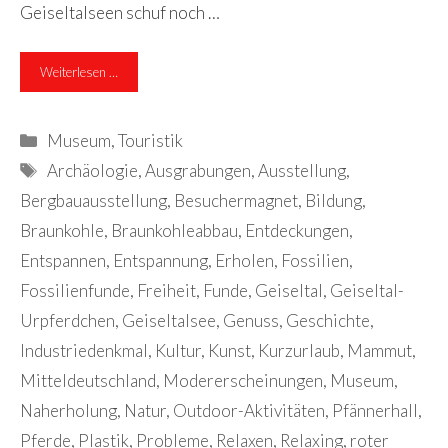
Geiseltalseen schuf noch …
Weiterlesen …
Kategorien
Museum
,
Touristik
Schlagwörter
Archäologie
,
Ausgrabungen
,
Ausstellung
,
Bergbauausstellung
,
Besuchermagnet
,
Bildung
,
Braunkohle
,
Braunkohleabbau
,
Entdeckungen
,
Entspannen
,
Entspannung
,
Erholen
,
Fossilien
,
Fossilienfunde
,
Freiheit
,
Funde
,
Geiseltal
,
Geiseltal-
Urpferdchen
,
Geiseltalsee
,
Genuss
,
Geschichte
,
Industriedenkmal
,
Kultur
,
Kunst
,
Kurzurlaub
,
Mammut
,
Mitteldeutschland
,
Modererscheinungen
,
Museum
,
Naherholung
,
Natur
,
Outdoor-Aktivitäten
,
Pfännerhall
,
Pferde
,
Plastik
,
Probleme
,
Relaxen
,
Relaxing
,
roter