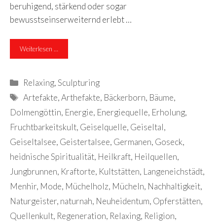
beruhigend, stärkend oder sogar
bewusstseinserweiternd erlebt …
Weiterlesen …
Kategorien
Relaxing
,
Sculpturing
Schlagwörter
Artefakte
,
Arthefakte
,
Bäckerborn
,
Bäume
,
Dolmengöttin
,
Energie
,
Energiequelle
,
Erholung
,
Fruchtbarkeitskult
,
Geiselquelle
,
Geiseltal
,
Geiseltalsee
,
Geistertalsee
,
Germanen
,
Goseck
,
heidnische Spiritualität
,
Heilkraft
,
Heilquellen
,
Jungbrunnen
,
Kraftorte
,
Kultstätten
,
Langeneichstädt
,
Menhir
,
Mode
,
Müchelholz
,
Mücheln
,
Nachhaltigkeit
,
Naturgeister
,
naturnah
,
Neuheidentum
,
Opferstätten
,
Quellenkult
,
Regeneration
,
Relaxing
,
Religion
,