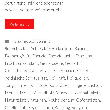
beruhigend, stärkend oder sogar
bewusstseinserweiternd erlebt …
Weiterlesen …
Kategorien
Relaxing
,
Sculpturing
Schlagwörter
Artefakte
,
Arthefakte
,
Bäckerborn
,
Bäume
,
Dolmengöttin
,
Energie
,
Energiequelle
,
Erholung
,
Fruchtbarkeitskult
,
Geiselquelle
,
Geiseltal
,
Geiseltalsee
,
Geistertalsee
,
Germanen
,
Goseck
,
heidnische Spiritualität
,
Heilkraft
,
Heilquellen
,
Jungbrunnen
,
Kraftorte
,
Kultstätten
,
Langeneichstädt
,
Menhir
,
Mode
,
Müchelholz
,
Mücheln
,
Nachhaltigkeit
,
Naturgeister
,
naturnah
,
Neuheidentum
,
Opferstätten
,
Quellenkult
,
Regeneration
,
Relaxing
,
Religion
,