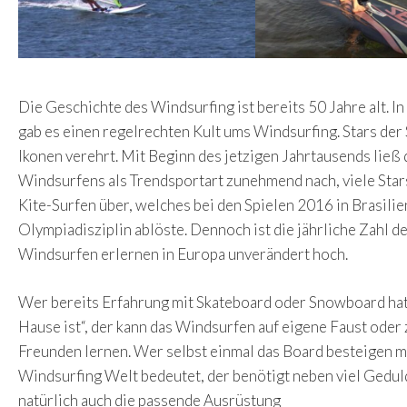
Die Geschichte des Windsurfing ist bereits 50 Jahre alt.
gab es einen regelrechten Kult ums Windsurfing. Stars der 
Ikonen verehrt. Mit Beginn des jetzigen Jahrtausends ließ 
Windsurfens als Trendsportart zunehmend nach, viele Sta
Kite-Surfen über, welches bei den Spielen 2016 in Brasilie
Olympiadisziplin ablöste. Dennoch ist die jährliche Zahl der
Windsurfen erlernen in Europa unverändert hoch.
Wer bereits Erfahrung mit Skateboard oder Snowboard hat
Hause ist“, der kann das Windsurfen auf eigene Faust ode
Freunden lernen. Wer selbst einmal das Board besteigen m
Windsurfing Welt bedeutet, der benötigt neben viel Ged
natürlich auch die passende Ausrüstung