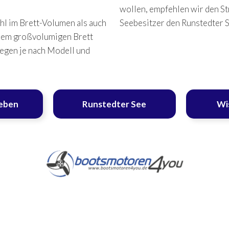
wollen, empfehlen wir den St
hl im Brett-Volumen als auch
Seebesitzer den Runstedter 
einem großvolumigen Brett
iegen je nach Modell und
leben
Runstedter See
Wi