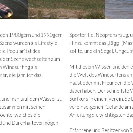
 In den 1980gern und 1990gern
Sportbrille, Neoprenanzug, 
Szene wurden als Lifestyle-
Hinzu kommt das „Rigg“ (Mast
die Popularität des
sollte, und ein Segel. Ungeüb
rs der Szene wechselten zum
Mit diesem Wissen und den e
n Windsurfing als
die Welt des Windsurfens an 
er, die jährlich das
Faust oder mit Freunden die 
dabei haben. Der schnellste 
 und man „auf dem Wasser zu
Surfkurs in einem Verein. So 
r zusammen mit seinen
vereinseigenem Gelände am z
öchte, welches die
Anleitung die wichtigsten Ba
uld und Durchhaltevermögen
Erfahrene und Besitzer von S