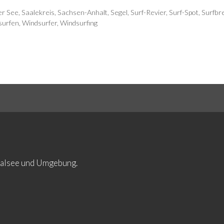
er See
,
Saalekreis
,
Sachsen-Anhalt
,
Segel
,
Surf-Revier
,
Surf-Spot
,
Surfbr
surfen
,
Windsurfer
,
Windsurfing
ltalsee und Umgebung.