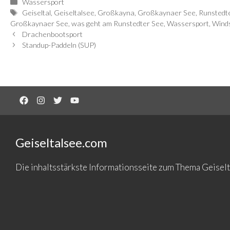
Kategorien
Wassersport
Schlagwörter
Geiseltal
,
Geiseltalsee
,
Großkayna
,
Großkaynaer See
,
Runstedt
Großkaynaer See
,
was geht am Runstedter See
,
Wassersport
,
Wind
Drachenbootsport
Standup-Paddeln (SUP)
Geiseltalsee.com
Die inhaltsstärkste Informationsseite zum Thema Geise