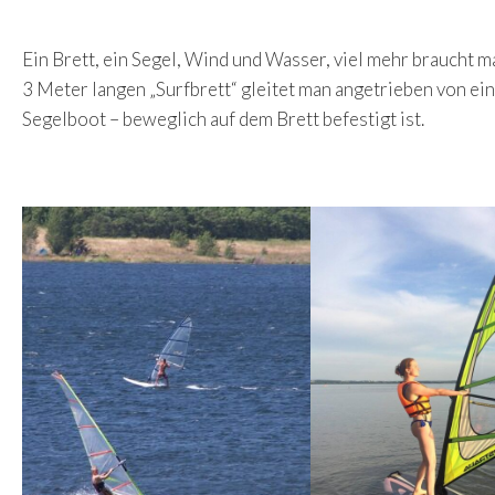
Ein Brett, ein Segel, Wind und Wasser, viel mehr braucht m
3 Meter langen „Surfbrett“ gleitet man angetrieben von ei
Segelboot – beweglich auf dem Brett befestigt ist.