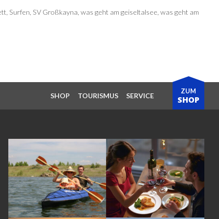
ett
,
Surfen
,
SV Großkayna
,
was geht am geiseltalsee
,
was geht am
ZUM
SHOP
TOURISMUS
SERVICE
SHOP