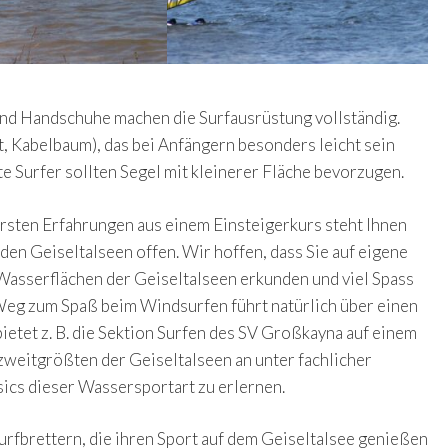
und Handschuhe machen die Surfausrüstung vollständig.
, Kabelbaum), das bei Anfängern besonders leicht sein
te Surfer sollten Segel mit kleinerer Fläche bevorzugen.
rsten Erfahrungen aus einem Einsteigerkurs steht Ihnen
den Geiseltalseen offen. Wir hoffen, dass Sie auf eigene
Wasserflächen der Geiseltalseen erkunden und viel Spass
Weg zum Spaß beim Windsurfen führt natürlich über einen
bietet z. B. die Sektion Surfen des SV Großkayna auf einem
weitgrößten der Geiseltalseen an unter fachlicher
sics dieser Wassersportart zu erlernen.
urfbrettern, die ihren Sport auf dem Geiseltalsee genießen