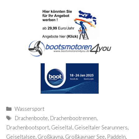
Kategorien
Wassersport
Schlagwörter
Drachenboote
,
Drachenbootrennen
,
Drachenbootsport
,
Geiseltal
,
Geiseltaler Searunners
,
Geiseltalsee
,
Großkayna
,
Großkaynaer See
,
Paddeln
,