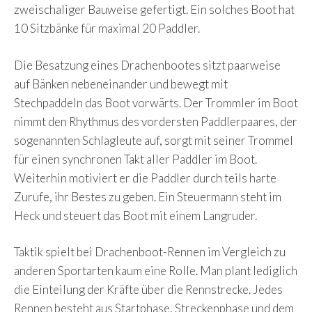
zweischaliger Bauweise gefertigt. Ein solches Boot hat
10 Sitzbänke für maximal 20 Paddler.
Die Besatzung eines Drachenbootes sitzt paarweise
auf Bänken nebeneinander und bewegt mit
Stechpaddeln das Boot vorwärts. Der Trommler im Boot
nimmt den Rhythmus des vordersten Paddlerpaares, der
sogenannten Schlagleute auf, sorgt mit seiner Trommel
für einen synchronen Takt aller Paddler im Boot.
Weiterhin motiviert er die Paddler durch teils harte
Zurufe, ihr Bestes zu geben. Ein Steuermann steht im
Heck und steuert das Boot mit einem Langruder.
Taktik spielt bei Drachenboot-Rennen im Vergleich zu
anderen Sportarten kaum eine Rolle. Man plant lediglich
die Einteilung der Kräfte über die Rennstrecke. Jedes
Rennen besteht aus Startphase, Streckenphase und dem