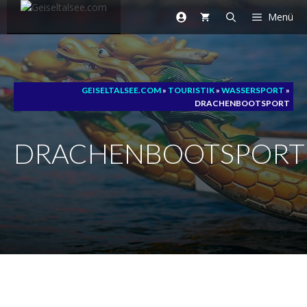
Zum
Menü
Inhalt
springen
GEISELTALSEE.COM
»
TOURISTIK
»
WASSERSPORT
»
DRACHENBOOTSPORT
DRACHENBOOTSPORT