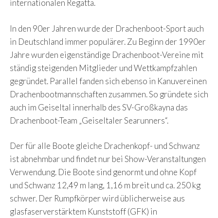
internationalen Regatta.
In den 90er Jahren wurde der Drachenboot-Sport auch
in Deutschland immer populärer. Zu Beginn der 1990er
Jahre wurden eigenständige Drachenboot-Vereine mit
ständig steigenden Mitglieder und Wettkampfzahlen
gegründet. Parallel fanden sich ebenso in Kanuvereinen
Drachenbootmannschaften zusammen. So gründete sich
auch im Geiseltal innerhalb des SV-Großkayna das
Drachenboot-Team „Geiseltaler Searunners“.
Der für alle Boote gleiche Drachenkopf- und Schwanz
ist abnehmbar und findet nur bei Show-Veranstaltungen
Verwendung. Die Boote sind genormt und ohne Kopf
und Schwanz 12,49 m lang, 1,16 m breit und ca. 250 kg
schwer. Der Rumpfkörper wird üblicherweise aus
glasfaserverstärktem Kunststoff (GFK) in