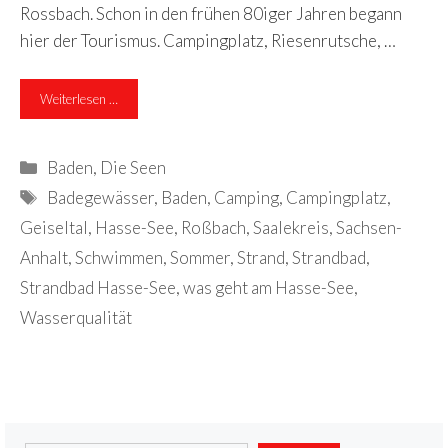
Rossbach. Schon in den frühen 80iger Jahren begann
hier der Tourismus. Campingplatz, Riesenrutsche, …
Weiterlesen …
Kategorien
Baden
,
Die Seen
Schlagwörter
Badegewässer
,
Baden
,
Camping
,
Campingplatz
,
Geiseltal
,
Hasse-See
,
Roßbach
,
Saalekreis
,
Sachsen-
Anhalt
,
Schwimmen
,
Sommer
,
Strand
,
Strandbad
,
Strandbad Hasse-See
,
was geht am Hasse-See
,
Wasserqualität