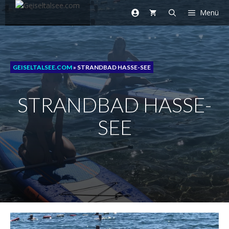
Zum
Menü
Inhalt
springen
GEISELTALSEE.COM
»
STRANDBAD HASSE-SEE
STRANDBAD HASSE-
SEE