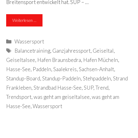
Breitensport entwickelt hat. SUP – …
Weiterlesen …
Kategorien
Wassersport
Schlagwörter
Balancetraining
,
Ganzjahressport
,
Geiseltal
,
Geiseltalsee
,
Hafen Braunsbedra
,
Hafen Mücheln
,
Hasse-See
,
Paddeln
,
Saalekreis
,
Sachsen-Anhalt
,
Standup-Board
,
Standup-Paddeln
,
Stehpaddeln
,
Strand
Frankleben
,
Strandbad Hasse-See
,
SUP
,
Trend
,
Trendsport
,
was geht am geiseltalsee
,
was geht am
Hasse-See
,
Wassersport