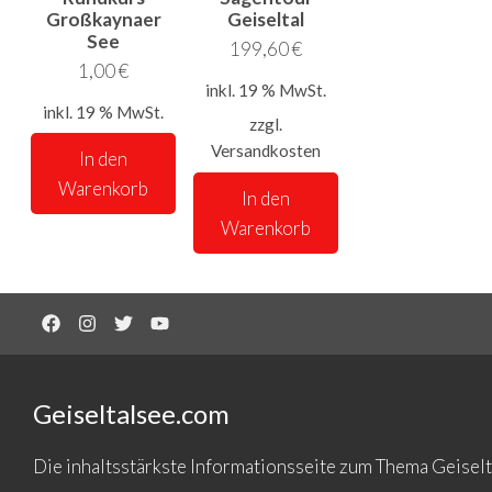
Großkaynaer
Geiseltal
See
199,60
€
1,00
€
inkl. 19 % MwSt.
inkl. 19 % MwSt.
zzgl.
Versandkosten
In den
Warenkorb
In den
Warenkorb
Geiseltalsee.com
Die inhaltsstärkste Informationsseite zum Thema Geise