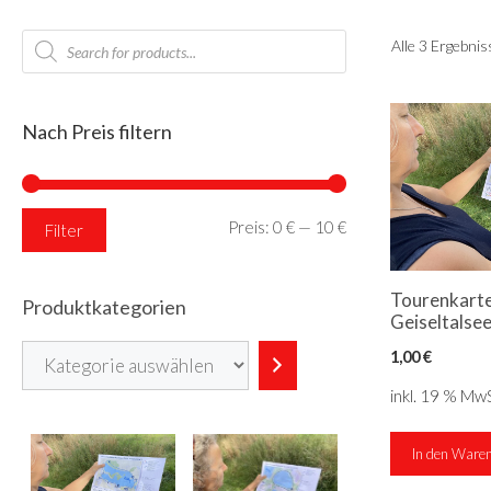
Products
Alle 3 Ergebni
search
Nach Preis filtern
Min.
Max.
Preis:
0 €
—
10 €
Filter
Preis
Preis
Tourenkart
Produktkategorien
Geiseltalse
Kategorie
1,00
€
auswählen
inkl. 19 % MwS
In den Ware