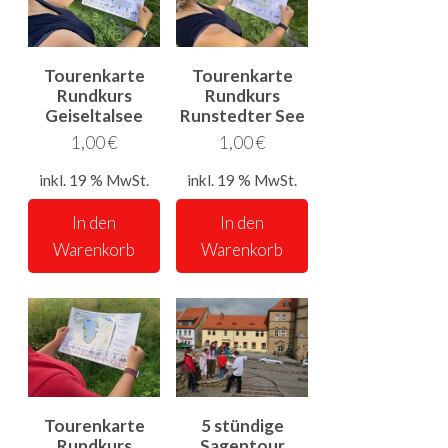
Tourenkarte
Tourenkarte
Rundkurs
Rundkurs
Geiseltalsee
Runstedter See
1,00
€
1,00
€
inkl. 19 % MwSt.
inkl. 19 % MwSt.
In den
In den
Warenkorb
Warenkorb
Tourenkarte
5 stündige
Rundkurs
Sagentour