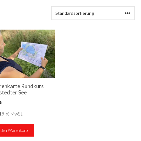
renkarte Rundkurs
stedter See
€
. 19 % MwSt.
n den Warenkorb