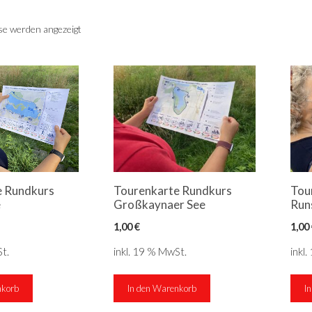
sse werden angezeigt
e Rundkurs
Tourenkarte Rundkurs
Tou
e
Großkaynaer See
Run
1,00
€
1,00
t.
inkl. 19 % MwSt.
inkl
nkorb
In den Warenkorb
I