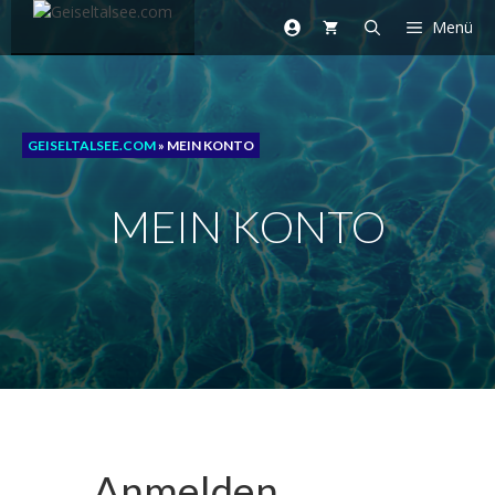
Zum
Menü
Inhalt
springen
GEISELTALSEE.COM
»
MEIN KONTO
MEIN KONTO
Anmelden