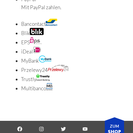
Mit PayPal zahlen.
Bancontact
Blik
EPS
iDeal
MyBank
Przelewy24
Trustly
Multibanco
ZUM
SHOP